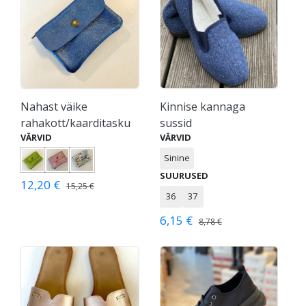
Nahast väike
Kinnise kannaga
rahakott/kaarditasku
sussid
VÄRVID
VÄRVID
Sinine
SUURUSED
12,20 €
15,25 €
36
37
6,15 €
8,78 €