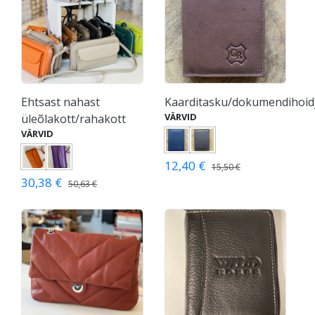
Ehtsast nahast
Kaarditasku/dokumendihoid
VÄRVID
üleõlakott/rahakott
VÄRVID
12,40 €
15,50 €
30,38 €
50,63 €