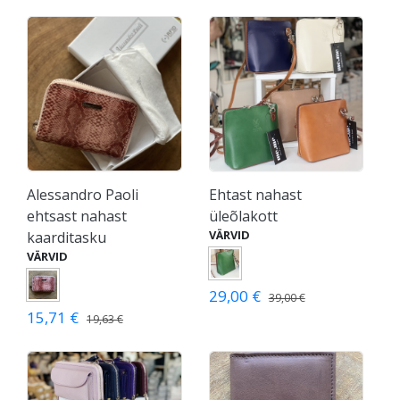
Alessandro Paoli
Ehtast nahast
ehtsast nahast
üleõlakott
VÄRVID
kaarditasku
VÄRVID
29,00 €
39,00 €
15,71 €
19,63 €