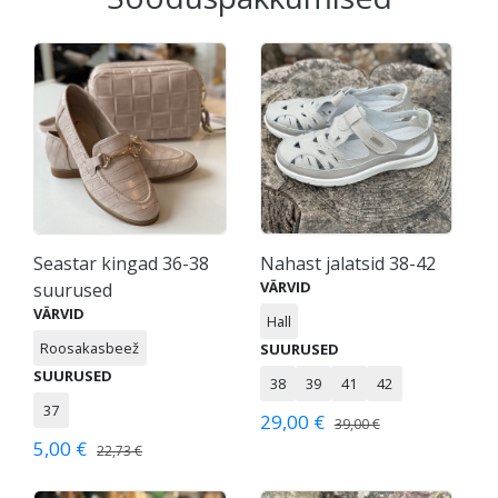
Seastar kingad 36-38
Nahast jalatsid 38-42
VÄRVID
suurused
VÄRVID
Hall
Roosakasbeež
SUURUSED
SUURUSED
38
39
41
42
37
29,00 €
39,00 €
5,00 €
22,73 €