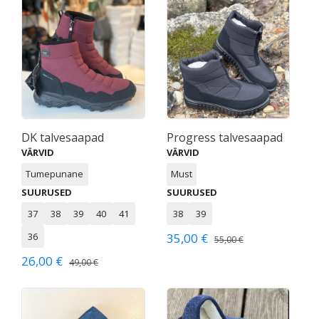
DK talvesaapad
Progress talvesaapad
VÄRVID
VÄRVID
Tumepunane
Must
SUURUSED
SUURUSED
37
38
39
40
41
38
39
36
35,00 €
55,00 €
26,00 €
49,00 €