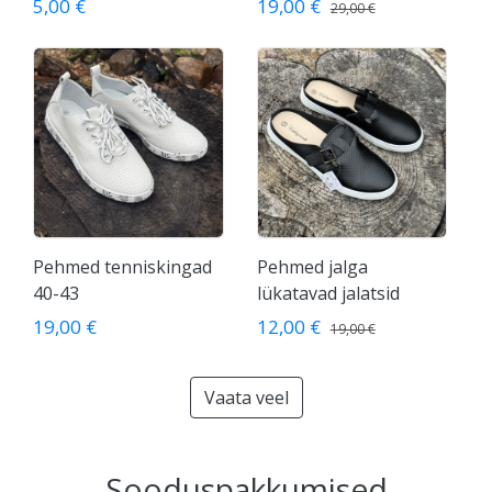
5,00 €
19,00 €
29,00 €
Pehmed tenniskingad
Pehmed jalga
40-43
lükatavad jalatsid
19,00 €
12,00 €
19,00 €
Vaata veel
Sooduspakkumised