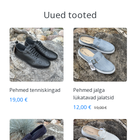
Uued tooted
Pehmed tenniskingad
Pehmed jalga
lükatavad jalatsid
19,00 €
12,00 €
19,00 €