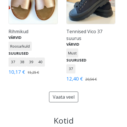
Rihmikud
Tennised Vico 37
VÄRVID
suurus
VÄRVID
Roosa/kuld
Must
SUURUSED
SUURUSED
37
38
39
40
37
10,17 €
15,25 €
12,40 €
20,56 €
Vaata veel
Kotid