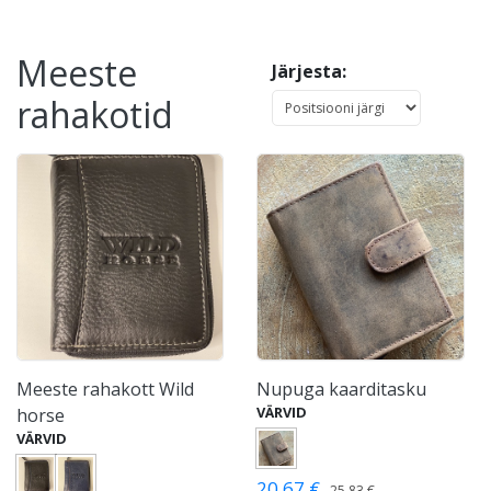
Meeste
Järjesta:
rahakotid
Meeste rahakott Wild
Nupuga kaarditasku
VÄRVID
horse
VÄRVID
20,67 €
25,83 €