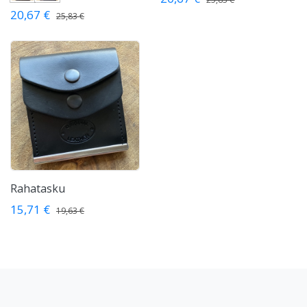
20,67 €
25,83 €
Rahatasku
15,71 €
19,63 €