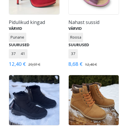
Pidulikud kingad
Nahast sussid
VÄRVID
VÄRVID
Punane
Roosa
SUURUSED
SUURUSED
37
41
37
12,40 €
8,68 €
29,97 €
12,40 €