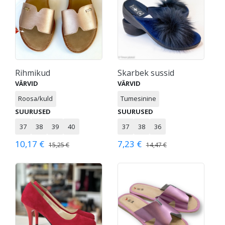
Rihmikud
Skarbek sussid
VÄRVID
VÄRVID
Roosa/kuld
Tumesinine
SUURUSED
SUURUSED
37
38
39
40
37
38
36
10,17 €
7,23 €
15,25 €
14,47 €