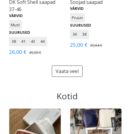
DK Soft Shell saapad
Soojad saapad
VÄRVID
37-46
VÄRVID
Pruun
Must
SUURUSED
SUURUSED
36
38
38
41
43
44
25,00 €
39,64 €
26,00 €
49,00 €
Vaata veel
Kotid