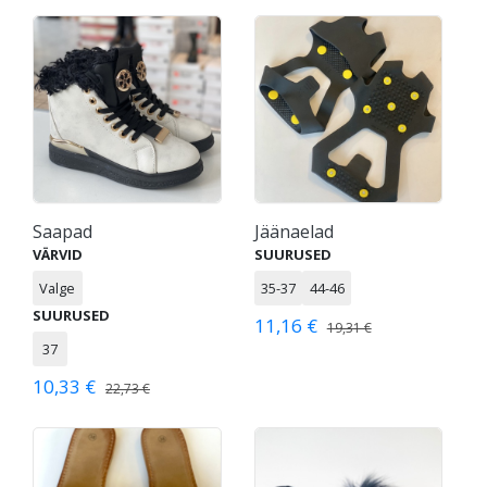
Saapad
Jäänaelad
VÄRVID
SUURUSED
Valge
35-37
44-46
SUURUSED
11,16 €
19,31 €
37
10,33 €
22,73 €