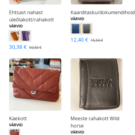
Ehtsast nahast
Kaarditasku/dokumendihoid
VÄRVID
üleõlakott/rahakott
VÄRVID
12,40 €
15,50 €
30,38 €
50,63 €
Käekott
Meeste rahakott Wild
VÄRVID
horse
VÄRVID