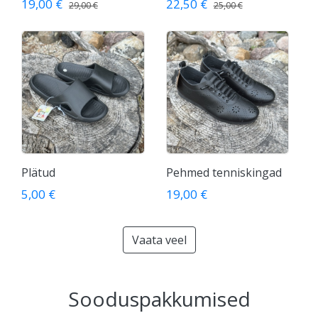
19,00 €
22,50 €
29,00 €
25,00 €
Plätud
Pehmed tenniskingad
5,00 €
19,00 €
Vaata veel
Sooduspakkumised