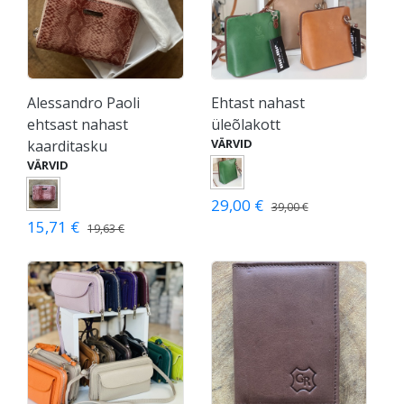
Alessandro Paoli
Ehtast nahast
ehtsast nahast
üleõlakott
VÄRVID
kaarditasku
VÄRVID
29,00 €
39,00 €
15,71 €
19,63 €