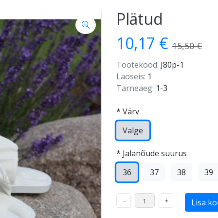
Plätud
10,17 €
15,50 €
Tootekood:
J80p-1
Laoseis:
1
Tarneaeg:
1-3
*
Värv
Valge
*
Jalanõude suurus
36
37
38
39