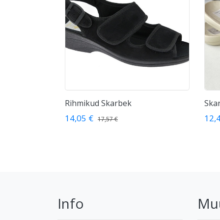
Rihmikud Skarbek
Skar
14,05 €
12,
17,57 €
Info
Mu