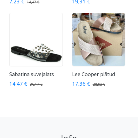
7,23 €
19,31 €
14,47 €
Sabatina suvejalats
Lee Cooper plätud
14,47 €
17,36 €
36,17 €
28,93 €