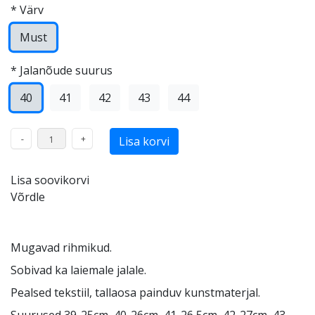
*
Värv
Must
*
Jalanõude suurus
40
41
42
43
44
Lisa soovikorvi
Võrdle
Mugavad rihmikud.
Sobivad ka laiemale jalale.
Pealsed tekstiil, tallaosa painduv kunstmaterjal.